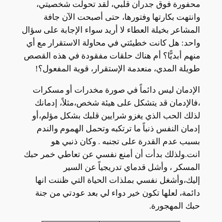
محفورة فوق جدران قلبي، لقد تحولت شخصيتي،
وانتهت بكارتها وفتورها، حتى أصبحت الآن جافة
المشاعر بخيلة العطاء لا أريد سواء الإجابة على سؤال
واحد: هل كانت خطيئتي في محاولة الاستقرار مع أي
منهم أبديًّا؟ أم هناك حلقات مفقودة في هذه القصص
طويلة المدي، منعدمة الإستقرار، قوية المفعول؟!
الإدمان ليس دائماً في صورة مخدرات أو مسكرات
،فالإدمان قد يتشكل على هيئة شخص،مثلاً، إدمانك
لذلك الحب الذي يغزو شرايين قلبك بشكل مؤلم،أو
إدمان النفس ذنباً ما ترتكبه وتحمل الهموم والندم
بسبب عدم القدرة على تجنبه . وكان ذنبي هو
انت.ولذلك بدأت أن أمنع نفسي عن تعاطي خمر حبك
المسكر ، وأشل قدماي تدريجياً عن السير
إليك،وأشغل نفسي بملذات الحياة التي ظننت انها
دائمة، لعلها تكون خير دواء لي بعد عودتي من جنة
حبك المهجورة.