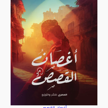
أغصان القصص