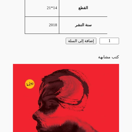
السمات
القيمة
14*21
القطع
2018
سنة النشر
كمية
إضافة إلى السلة
أشتاق
لنفسي
كتب مشابهة