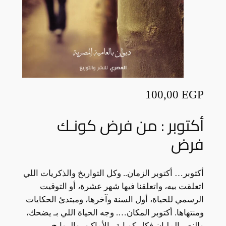
100,00
EGP
أكتوبر : من فرض كونـك
فرض
أكتوبر… أكتوبر الزمان.. وكل التواريخ والذكريات اللي
اتعلقت بيه، واتعلقنا فيها شهر عشرة، أو التوقيت
الرسمي للحياة، أول السنة وآخرها، ومبتدئ الحكايات
ومنتهاها. أكتوبر المكان…. وجه الحياة اللي بـ يضحك،
والنص المليان فكل كوباية.. الأماكن، والروايح،