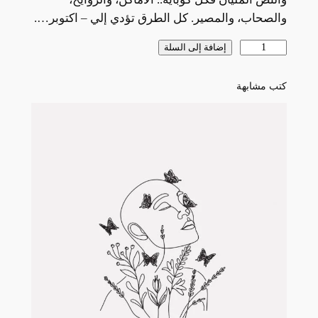
والصحاب، والمصير. كل الطرق تؤدي إلي – اكتوبر….
كمية
إضافة إلى السلة
أكتوبر
:
كتب مشابهة
من
فرض
كونـك
فرض