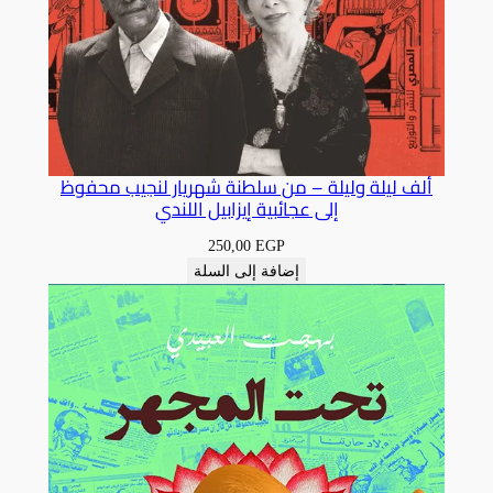
ألف ليلة وليلة – من سلطنة شهريار لنجيب محفوظ
إلى عجائبية إيزابيل اللندي
250,00
EGP
إضافة إلى السلة