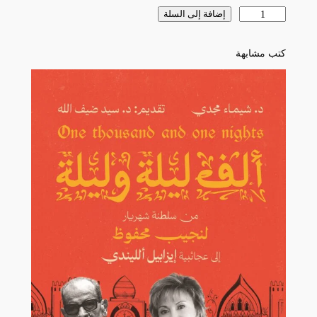
كمية
إضافة إلى السلة
المسبار
فى
كتب مشابهة
أشعار
نساء
قبيلة
مطير