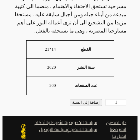
مسرحية تستحق الاحتفاء والاهتمام . منضما الى كتيبة
مبدعة من أبناء جيله ومن أجيال سابقة عليه . مستحقا
مزيدا من التشجيع الى أن ترى أعماله النور على أهم
مسارحنا المصرية ، وهى ما تستحقه بالفعل .
السمات
القيمة
14*21
القطع
2020
سنة النشر
200
عدد الصفحات
كمية
إضافة إلى السلة
توابل
إنسانية
دار المصري
سياسة الخصوصية
الشروط والأحكام
فيسبوك
مضرة
انشر معنا
سياسة الاسترجاع
سياسة التوصيل
إنستجرام
اتصل بنا
واتساب