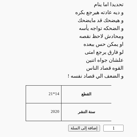
تحديدا اما ينام
و ديه عادته هيرجع بكره
و هيضحك قد مايضحك
و الضحكه تواجه يأسه
ومحادش لاحظ نقصه
او يمكن حس ببعده
لو فارق يرجع امتى
علشان جواه اتنين
القوه قصاد الناس
و الضعف الي قصاد نفسه !
السمات
القيمة
14*21
القطع
2020
سنة النشر
كمية
إضافة إلى السلة
ريحته