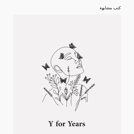
تشبه
كتب مشابهة
للقهوة