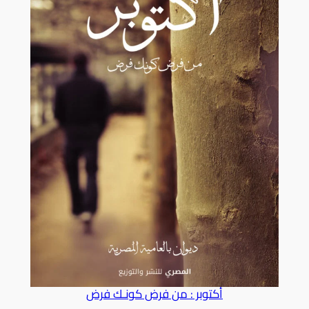
أكتوبر : من فرض كونـك فرض