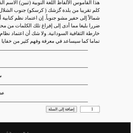
كلم تقريبا من بلدة گزشك ( كرسكو) جنوب الشلال ا
شمالاً إلى حفير مشو جنوباً. إن اعتماد نظم كتابية 
ضررا بليغا مما أدى إلى إفراغ تلك الكلمات من محت
خارطة الثقافية السودانية. ولا شك أن اعتماد نظام
تماما كما سيساعد في معرفة وفهم كثير من خفايا ال
السمات
القيمة
س
عدد
كمية
إضافة إلى السلة
قاموس
ألفاظ
اللغة