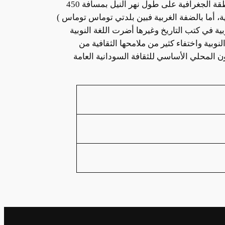
هذا القاموس الألفاظ اللغة النوبية (تبين) الاسم الذي عرفت به عند المتكلمين بها. أما حدود لغة تبين ( نبين) فهي المنطقة الجغرافية على طول نهر النيل بمسافة 450
، أما بالضفة الغربية فبين بلدتي توماس توماس )
بية في كتب التاريخ وغيرها أضرت اللغة النوبية
وبية واختفاء كثير من ملامحها الثقافية من
ن المحلي الأساسي للثقافة السودانية العامة