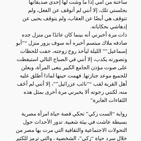
ساخنة من أمي إذا ما وشت لها إحدى صديقاتها
بجلستي تلك، إلا أنني لم أتوقف عن الفعل، ولم
تتوقف هي أيضًا عن العقاب، ولم يتوقف يحيى عن
إدهاشي بحكاياته.
ذات مرة أخبرني أنه بينما كان عائدًا من منزل جده
صادفه ملاك مبتسم أخبره أنه سوف يزور منزل “”أبو
إسماعيل”” الليلة ليأخذ روح زوجته، خفت للحظات
وتصورته يكذب، إلا أنني في الصباح التالي استيقظت
على صوت مؤذن الجامع الكبير ينعى المرأة، ويعلن
للجميع موعد جنازتها. فهمت حينها لماذا أطلق عليه
أهل القرية لقب “”نائب عزرائيل””، إلا أنني لم أخَف
منه، لكنني رجوته ألا يخبرني مرة أخرى بمثل هذه
اللقاءات العابرة”
رواية “الست زكي” تحكي قصة حياة امرأة مصرية
بسيطة عاشت في بيئة شعبية. تدور الأحداث حول
التحولات الاجتماعية والثقافية التي مرت بها مصر من
خلال سرد حياة “زكي”، الشخصية ، والتي ترمز للكثير