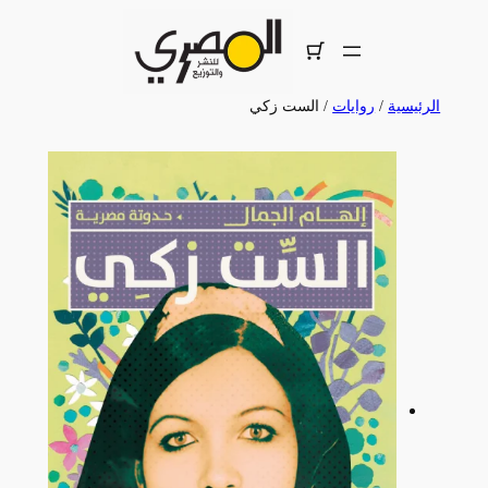
تخطى
إلى
المحتوى
الرئيسية
/
روايات
/ الست زكي