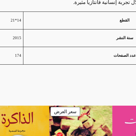
جربة إنسانية فانتازيا مثيرة.
14*21
القطع
2015
سنة النشر
174
عدد الصفحات
منتج
سعر العرض
مخفض