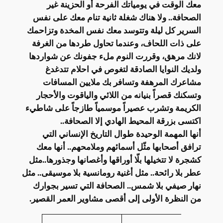
معك الوقت في يومياتك الفرحة أو الحزينة غير
الصحافة.. ولا هناك شغلة ثانية تنام معك على نفس
السرير كل ليلة وتتوسد معك نفس المخدة وتزاحمك
على ذات اللحاف، وعندما تحاول طردها من الغرفة
لانك مرهق، وقررت النوم ملء جفونك عن شواردها
ولديك النوايا الصادقة لتغوص في احلام تتدغدغ
مشاعرك المرهفة وتسافر بك ملايين المسافات
وتسكنك قصراً بنيانه من اللائي والياقوت والأحجار
الكريمة وتشرب عصيراً موسمياً طازجاً على شاطيء
اكتسى بزرقة المحيط الهادي إلا الصحافة..
أنها المهمة الوحيدة طوال التاريخ الإنساني التي
ترافق أصحابها مثّل أسمائهم وملامحهم.. أنها معك
كشجرة لا تتخيلها بلّا أوراقها وأغصانها وجذورها..مثل
عطر بلا رائحة.. مثل أغنية رومانسية بلا موسيقى.. مثل
نهار صيفي بلا شمس.. الصحافة التي تسير بجوارك
من النظرة الأولى إلى أقصى مشاوير العمر القصير.
السمات
القيمة